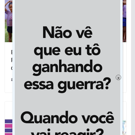
Em Campo Grande, Caravina destina
R$ 70 mil para fortalecer ações sociais
da Associação Anandamóyi
x
08/11/2024