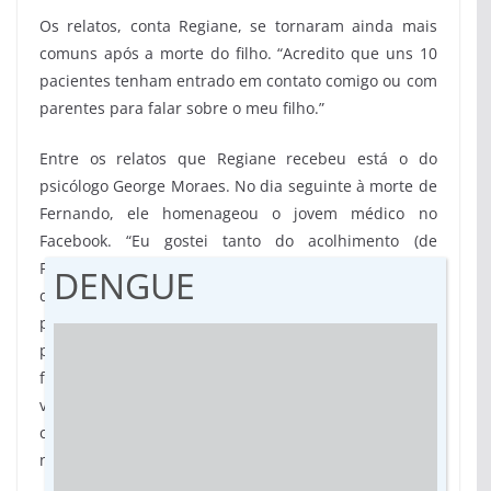
Os relatos, conta Regiane, se tornaram ainda mais
comuns após a morte do filho. “Acredito que uns 10
pacientes tenham entrado em contato comigo ou com
parentes para falar sobre o meu filho.”
Entre os relatos que Regiane recebeu está o do
psicólogo George Moraes. No dia seguinte à morte de
Fernando, ele homenageou o jovem médico no
Facebook. “Eu gostei tanto do acolhimento (de
Fernando) que resolvi fixar a receita médica na lateral
DENGUE
da geladeira, para não esquecer o nome do
profissional para que eu pudesse procurá-lo nas
próximas consultas. Curioso é que as pessoas que
frequentam minha casa sempre questionam: por que
você deixa essa receita aqui? Respondo: porque
conheci um médico excelente e não quero esquecer o
nome dele”, escreveu.