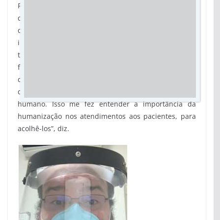
Para Regiane, o filho é um bom exemplo da atenção
que médicos precisam ter com pacientes. Ela conta
que os relatos que recebeu trouxeram uma
importante descoberta sobre o médico. “Antes de
tudo isso, já havia recebido elogios por causa do meu
filho, mas achava que era algo comum, porque sabia
que ele era um bom médico. Mas depois da morte
dele, descobri que ele era um profissional muito
humano. Isso me fez entender a importância da
humanização nos atendimentos aos pacientes, para
acolhê-los”, diz.