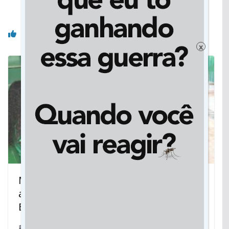
Unidade do Hospital de Amor
Você pode gostar também
x
Mara Caseiro e Lucas Foroni destacam
ações e reforçam parceria por Rio
Brilhante
20/08/2021