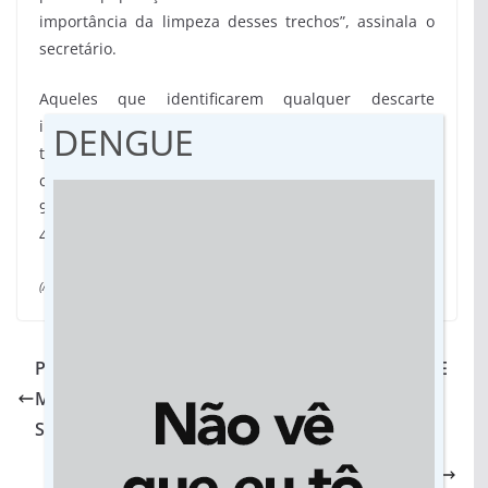
importância da limpeza desses trechos”, assinala o
secretário.
Aqueles que identificarem qualquer descarte
irregular devem denunciar à Semma. Além do
DENGUE
telefone da Pasta – 3411-5108 –, pode-se entrar em
contato com a Gerência de Fiscalização da Semma – 9
9231-0174 – ou com o Disque Denúncia – 9 9234-
4005.
(Assessoria PMR)
PROFESSORA QUE VIVEU EXPERIÊNCIA DE QUASE
MORTE LANÇA LIVRO DIA 19: O CAMINHO DA
SUPERAÇÃO
Bazar arrecada quase R$ 200 mil em prol da