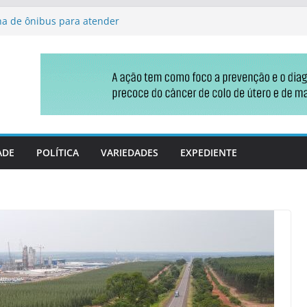
ha de ônibus para atender
ações Elevatórias de Esgoto
on Estadual aponta
iços de barbearia
.437 empresas em MS no
técnico e sessão da CCJ
úblico e resistência
ADE
POLÍTICA
VARIEDADES
EXPEDIENTE