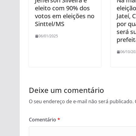
Jefferson Silveira é
Na mai
eleito com 90% dos
eleição
votos em eleições no
Jateí, 
Sinttel/MS
por qu
será s
06/01/2025
prefei
06/10/20
Deixe um comentário
O seu endereço de e-mail não será publicado.
Comentário
*