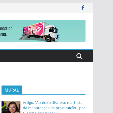
MURAL
Artigo: “Abaixo o discurso machista
da manutenção da prostituição”, por