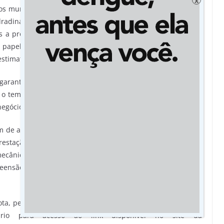
x
os municípios de Campo Grande, Ribas do Rio Pardo, Água
dradina, Nova Alvorada do Sul, Anaurilândia e Bataguassu. A
 a produção agropecuária e o parque industrial da região
 papel e papelão, de construção, frigoríficas e de produtos
stimativa de investimento é de R$ 8,8 bilhões.
garantir segurança e conforto aos usuários, gerar mais de
ir o tempo de deslocamento, os custos com manutenção dos
egócios na região.
 de acostamentos, 251 km de terceiras faixas, 12 km de via
prestação de serviços aos usuários por meio de 49 veículos
mecânico, guinchos, combate a incêndios, desobstrução de
reensão de animais silvestres e Postos de Atendimento ao
a, pela internet. A participação é aberta a todos e se dará
rio para acesso ao link disponível no site da