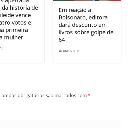
s apertada
 da história de
Em reação a
Cileide vence
Bolsonaro, editora
atro votos e
dará desconto em
ua primeira
livros sobre golpe de
ta mulher
64
24
30/03/2019
Campos obrigatórios são marcados com
*