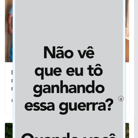
Boa vizinhança: Vicentina e Caarapó
reforçam parceria e garantem
melhorias aos dois municípios
x
09/03/2026