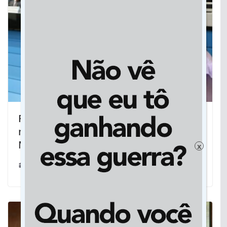
Rodovia-386 em Iguatemi precisa de
manutenção urgente, diz deputada
Mara
x
24/03/2023