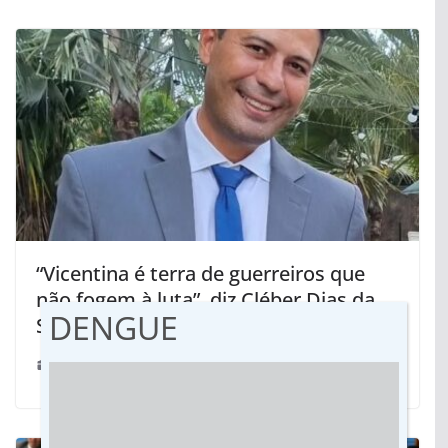
“Vicentina é terra de guerreiros que
não fogem à luta”, diz Cléber Dias da
DENGUE
Silva
20/06/2023