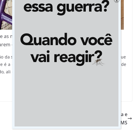
x
ue as mulheres com deficiência podem desenvolver a
arem — Foto: Jaqueline Naujorks
ão da sensualidade da mulher, de expor o corpo, que tem que
tre é a dança da alma. Apesar de estarmos em uma cadeira de
 ali está nossa alma, livre”, relata.
No MT, operação combate furto de energia e
recupera quase um milhão em ICMS