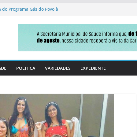
ga do Programa Gás do Povo à
de Jateí destaca gestão
oio político ao projeto de
iscais em MS
nça no Ideb e ganha fôlego
 reforma tributária que
ldo
ADE
POLÍTICA
VARIEDADES
EXPEDIENTE