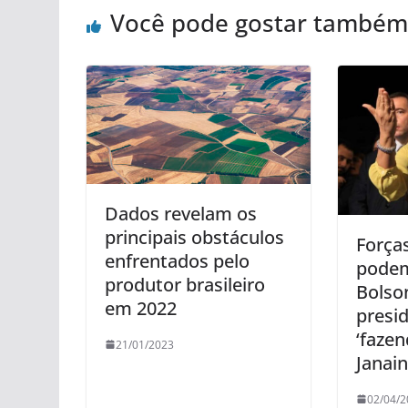
Você pode gostar também
Dados revelam os
principais obstáculos
Força
enfrentados pelo
podem
produtor brasileiro
Bolso
em 2022
presi
‘fazen
21/01/2023
Janai
02/04/2