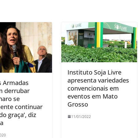
Instituto Soja Livre
apresenta variedades
s Armadas
convencionais em
 derrubar
eventos em Mato
naro se
Grosso
dente continuar
do graça’, diz
11/01/2022
na
020