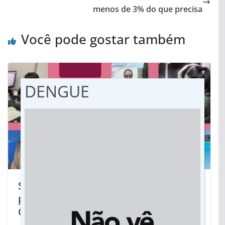
menos de 3% do que precisa
Você pode gostar também
DENGUE
Sindicato destaca força feminina na
perícia e a luta diária das Peritas
Oficiais Forenses Papiloscopistas