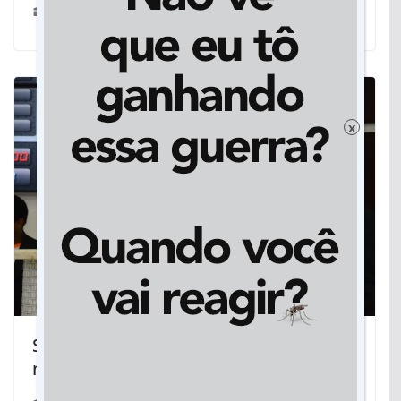
08/03/2025
x
Semana será encerrada com presença
negra no Casario, em Rondonópolis