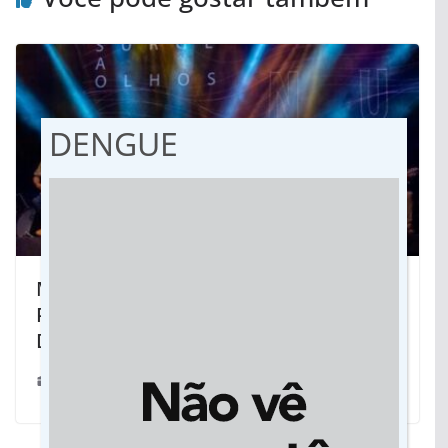
DENGUE
Música da terra: “Maria Alice canta
Paulo Simões” dia 10 de março em
Dourados
25/02/2023