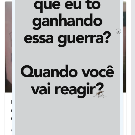
x
UFMS exclui 18 alunos de Medicina
que não se enquadram no sistema de
cotas
19/02/2019