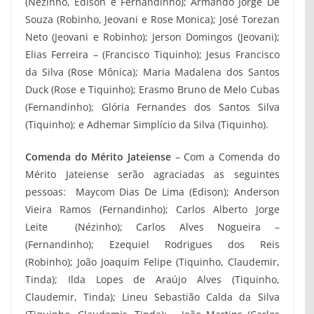
(Nezinho, Edison e Fernandinho); Armando Jorge De
Souza (Robinho, Jeovani e Rose Monica); José Torezan
Neto (Jeovani e Robinho); Jerson Domingos (Jeovani);
Elias Ferreira – (Francisco Tiquinho); Jesus Francisco
da Silva (Rose Mônica); Maria Madalena dos Santos
Duck (Rose e Tiquinho); Erasmo Bruno de Melo Cubas
(Fernandinho); Glória Fernandes dos Santos Silva
(Tiquinho); e Adhemar Simplício da Silva (Tiquinho).
Comenda do Mérito Jateiense
– Com a Comenda do
Mérito Jateiense serão agraciadas as seguintes
pessoas: Maycom Dias De Lima (Edison); Anderson
Vieira Ramos (Fernandinho); Carlos Alberto Jorge
Leite (Nézinho); Carlos Alves Nogueira –
(Fernandinho); Ezequiel Rodrigues dos Reis
(Robinho); João Joaquim Felipe (Tiquinho, Claudemir,
Tinda); Ilda Lopes de Araújo Alves (Tiquinho,
Claudemir, Tinda); Lineu Sebastião Calda da Silva