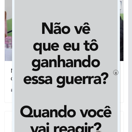
No Conviver, Prefeitura de Vicentina
x
celebra as mães e a força da mulher
29/05/2025