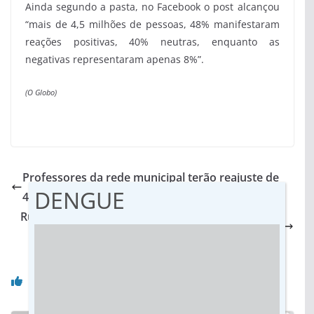
Ainda segundo a pasta, no Facebook o post alcançou
“mais de 4,5 milhões de pessoas, 48% manifestaram
reações positivas, 40% neutras, enquanto as
negativas representaram apenas 8%”.
(O Globo)
Professores da rede municipal terão reajuste de
DENGUE
4,17% parcelado em duas vezes
Ruralistas podem obter anistia de dívida de R$ 17
bilhões
Você pode gostar também