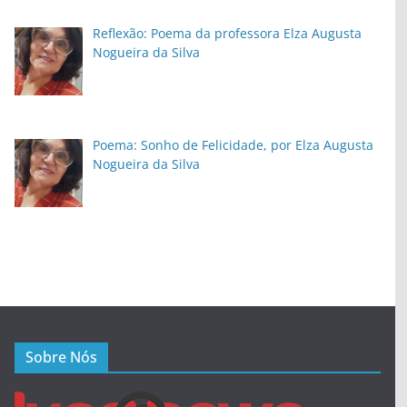
Reflexão: Poema da professora Elza Augusta
Nogueira da Silva
Poema: Sonho de Felicidade, por Elza Augusta
Nogueira da Silva
Sobre Nós