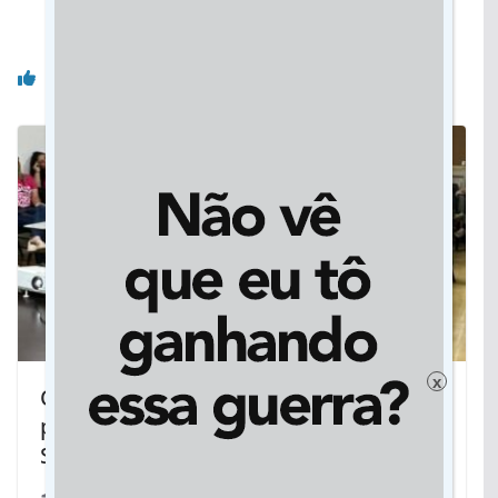
e sucesso para ajudar a salvar vidas
Você pode gostar também
x
Outubro Rosa: Campanha de
prevenção mobiliza trabalhadores do
Sanear em Rondonópolis