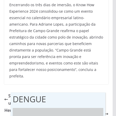
Encerrando os três dias de imersão, o Know How
Experience 2024 consolidou-se como um evento
essencial no calendário empresarial latino-
americano. Para Adriane Lopes, a participação da
Prefeitura de Campo Grande reafirma o papel
estratégico da cidade como polo de inovação, abrindo
caminhos para novas parcerias que beneficiem
diretamente a população. “Campo Grande está
pronta para ser referência em inovação e
empreendedorismo, e eventos como este são vitais
para fortalecer nosso posicionamento”, concluiu a
prefeita.
Sigilo e dignidade: Código de Ética da SES protege
DENGUE
usuários do SUS em MS
Hemosul completa 36 anos com destaque nacional