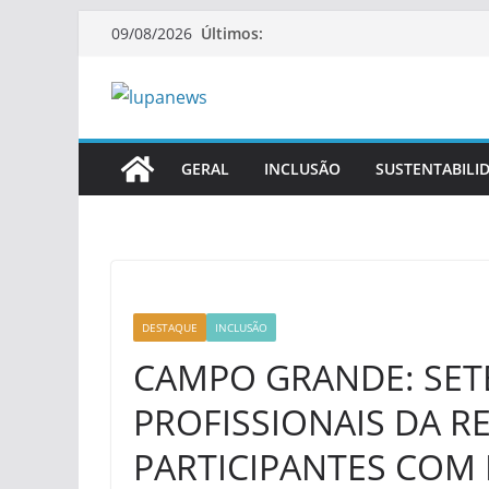
Pular
Últimos:
09/08/2026
para
o
conteúdo
GERAL
INCLUSÃO
SUSTENTABILI
DESTAQUE
INCLUSÃO
CAMPO GRANDE: SET
PROFISSIONAIS DA R
PARTICIPANTES COM 