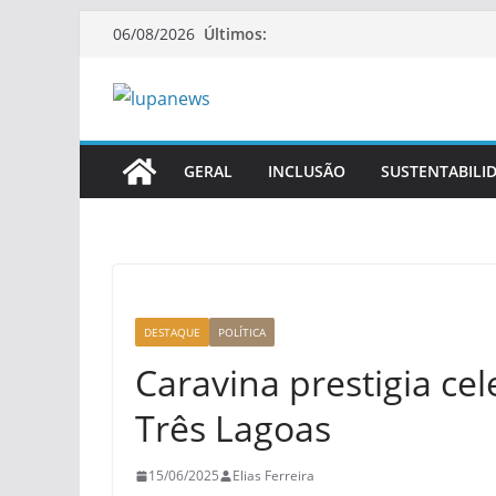
Pular
Últimos:
06/08/2026
para
o
conteúdo
GERAL
INCLUSÃO
SUSTENTABILI
DESTAQUE
POLÍTICA
Caravina prestigia ce
Três Lagoas
15/06/2025
Elias Ferreira