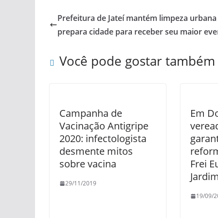
Prefeitura de Jateí mantém limpeza urbana
prepara cidade para receber seu maior eve
Você pode gostar também
Campanha de
Em Do
Vacinação Antigripe
verea
2020: infectologista
garan
desmente mitos
refor
sobre vacina
Frei E
Jardi
29/11/2019
19/09/2