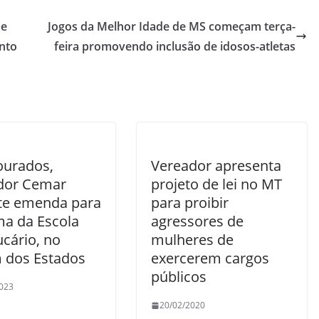
 e
Jogos da Melhor Idade de MS começam terça-
nto
feira promovendo inclusão de idosos-atletas
urados,
Vereador apresenta
dor Cemar
projeto de lei no MT
te emenda para
para proibir
ma da Escola
agressores de
ucário, no
mulheres de
m dos Estados
exercerem cargos
públicos
023
20/02/2020