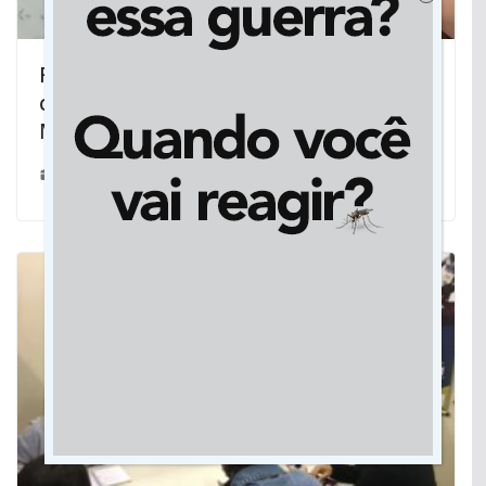
Fala preconceituosa de advogada
contra nordestinos repercute em
Mato Grosso
31/10/2022