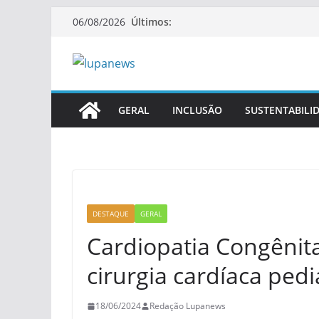
Pular
Últimos:
06/08/2026
para
o
conteúdo
GERAL
INCLUSÃO
SUSTENTABILI
DESTAQUE
GERAL
Cardiopatia Congênita
cirurgia cardíaca ped
18/06/2024
Redação Lupanews