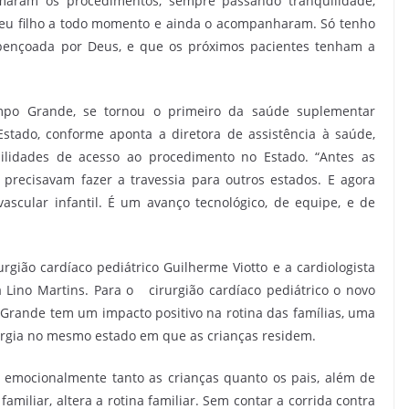
rmaram os procedimentos, sempre passando tranquilidade,
u filho a todo momento e ainda o acompanharam. Só tenho
abençoada por Deus, e que os próximos pacientes tenham a
mpo Grande, se tornou o primeiro da saúde suplementar
Estado, conforme aponta a diretora de assistência à saúde,
bilidades de acesso ao procedimento no Estado. “Antes as
, precisavam fazer a travessia para outros estados. E agora
ascular infantil. É um avanço tecnológico, de equipe, e de
urgião cardíaco pediátrico Guilherme Viotto e a cardiologista
la Lino Martins. Para o cirurgião cardíaco pediátrico o novo
Grande tem um impacto positivo na rotina das famílias, uma
rurgia no mesmo estado em que as crianças residem.
a emocionalmente tanto as crianças quanto os pais, além de
miliar, altera a rotina familiar. Sem contar a corrida contra