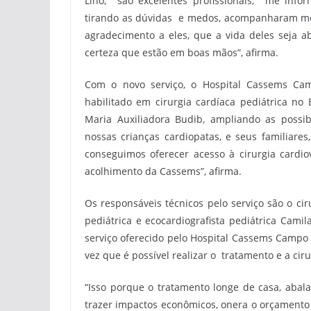
Lino, são excelentes profissionais, me info
tirando as dúvidas e medos, acompanharam me
agradecimento a eles, que a vida deles seja 
certeza que estão em boas mãos”, afirma.
Com o novo serviço, o Hospital Cassems Ca
habilitado em cirurgia cardíaca pediátrica no 
Maria Auxiliadora Budib, ampliando as possi
nossas crianças cardiopatas, e seus familiares
conseguimos oferecer acesso à cirurgia cardiov
acolhimento da Cassems”, afirma.
Os responsáveis técnicos pelo serviço são o cir
pediátrica e ecocardiografista pediátrica Cami
serviço oferecido pelo Hospital Cassems Campo 
vez que é possível realizar o tratamento e a ci
“Isso porque o tratamento longe de casa, abal
trazer impactos econômicos, onera o orçamento fa