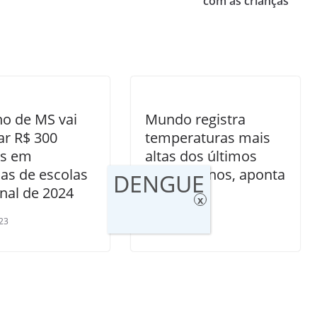
com as crianças
o de MS vai
Mundo registra
ar R$ 300
temperaturas mais
es em
altas dos últimos
as de escolas
dois mil anos, aponta
DENGUE
inal de 2024
estudo
x
23
24/07/2019