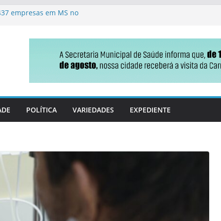
.437 empresas em MS no
 usa caixa lúdica e coloca
endizagem
esquisa para o Senado
adversários correm atrás de
do
erno estadual nas eleições
ADE
POLÍTICA
VARIEDADES
EXPEDIENTE