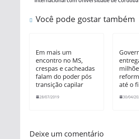
internacional com Universidade de Córdoba
Você pode gostar também
Em mais um
Govern
encontro no MS,
entreg
crespas e cacheadas
milhõ
falam do poder pós
reform
transição capilar
até o f
28/07/2019
30/04/20
Deixe um comentário