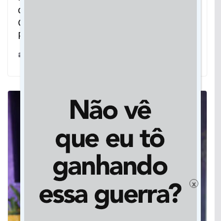
dos trabalhos do XIX Prêmio Sul-Mato-
Grossense de Inovação na Gestão
Pública
15/09/2024
x