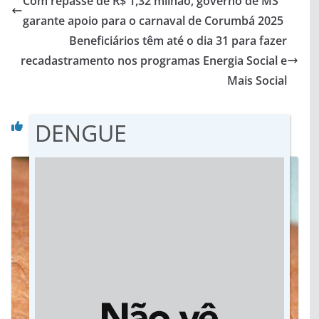
Com repasse de R$ 1,32 milhão, governo de MS
garante apoio para o carnaval de Corumbá 2025
Beneficiários têm até o dia 31 para fazer
recadastramento nos programas Energia Social e
Mais Social
Você pode gostar também
DENGUE