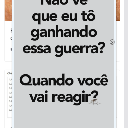
Falhas no saneamento causam surtos
de doenças em 26 cidades de MS
x
19/09/2018