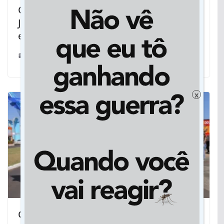
Com novo recorde em setembro,
Jucems ultrapassa 10 mil registros de
empresas no ano
13/10/2025
x
Candidato a vereador, Athayde Nery