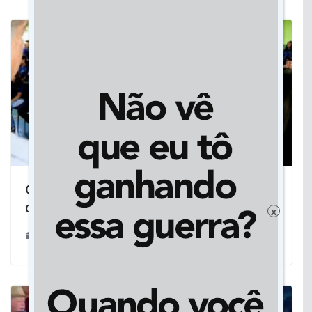
Governador acompanha volta às aulas
de perto no interior de MS
x
24/02/2024