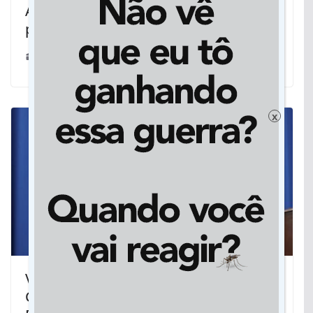
ALMT recorre à Justiça para evitar
perda salarial de professores
15/03/2021
x
Vereador em busca de recursos para
Centro Especializado Odontológico de