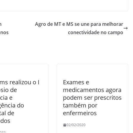
m
Agro de MT e MS se une para melhorar
unos
conectividade no campo
s realizou o I
Exames e
sio de
medicamentos agora
cia e
podem ser prescritos
ência do
também por
tal de
enfermeiros
ados
02/02/2020
022