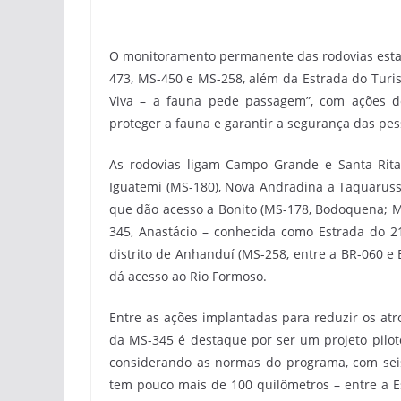
O monitoramento permanente das rodovias esta
473, MS-450 e MS-258, além da Estrada do Turi
Viva – a fauna pede passagem”, com ações de
proteger a fauna e garantir a segurança das pes
As rodovias ligam Campo Grande e Santa Rita
Iguatemi (MS-180), Nova Andradina a Taquaruss
que dão acesso a Bonito (MS-178, Bodoquena; MS
345, Anastácio – conhecida como Estrada do 21,
distrito de Anhanduí (MS-258, entre a BR-060 e
dá acesso ao Rio Formoso.
Entre as ações implantadas para reduzir os atr
da MS-345 é destaque por ser um projeto pilot
considerando as normas do programa, com seis
tem pouco mais de 100 quilômetros – entre a Es