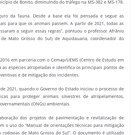
unicípio de Bonito, diminuindo do tráfego na MS-382 e MS-178.
guro da fauna. Desde a base ela foi pensada e segue as
cais para que os animais passem. A partir de 2021, todas as
ssaram a seguir essas regras”, pontuou o professor Afrânio
l de Mato Grosso do Sul) de Aquidauana, coordenador do
e 2016 em parceria com o Cemap/UEMS (Centro de Estudo em
 as espécies atropeladas e identifica os principais pontos de
entivas e de mitigação dos incidentes.
 de 2021, quando o Governo do Estado iniciou o processo de
cas para proteger animais silvestres de atropelamentos,
overnamentais (ONGs) ambientais.
aboração dos projetos de pavimentação e revitalização de
om o uso do “Manual de orientações técnicas para mitigação
as rodovias de Mato Grosso do Sul”. O documento é utilizado