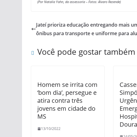
(Por Natalia Yahn, da assessoria – Fotos: Álvaro Rezende)
Jateí prioriza educação entregando mais u
ônibus para transporte e uniforme para al
Você pode gostar também
Homem se irrita com
Cassem
‘bom dia’, persegue e
Simpó
atira contra três
Urgên
jovens em cidade do
Emerg
MS
Hospi
Dour
13/10/2022
24/05/2