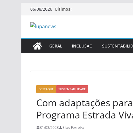
Pular
Últimos:
06/08/2026
para
o
conteúdo
GERAL
INCLUSÃO
SUSTENTABILI
DESTAQUE
SUSTENTABILIDADE
Com adaptações para
Programa Estrada Viv
31/03/2023
Elias Ferreira