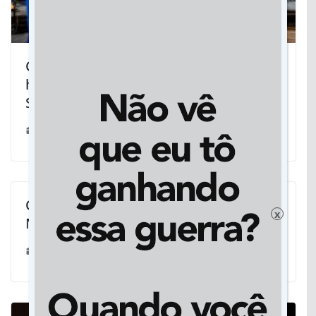
Concerto da Orquestra Sesi MT e
happening de Rafaell Jonnier abrem
Semana da Indústria
22/05/2020
Celso Abrantes é eleito prefeito no
x
Município de Bandeirantes
06/07/2025