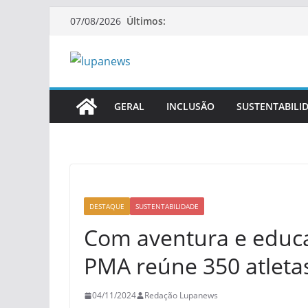
Pular
Últimos:
07/08/2026
para
o
conteúdo
GERAL
INCLUSÃO
SUSTENTABILI
DESTAQUE
SUSTENTABILIDADE
Com aventura e educa
PMA reúne 350 atlet
04/11/2024
Redação Lupanews