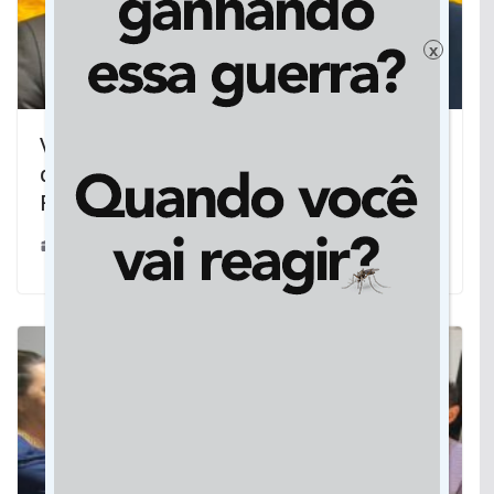
x
Vereador pede apoio a senador para
que residencial seja concluído em
Rondonópolis
20/04/2022