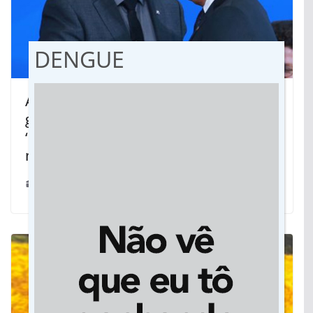
DENGUE
Atacados pelo ‘Gabinete do ódio’,
generais Mourão e Ramos avisam:
‘paraquedistas andam sempre no
mesmo passo
10/04/2020