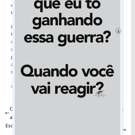
envolvido na organização da Feira da Literatura de
Mato Grosso do Sul (FELIT-MS).
Em resumo, ao ler “Crônicas das Lendas
x
Metropolitanas”, você não está apenas lendo um livro
de entretenimento, está entrando em contato com a
obra de um autor que é, ao mesmo tempo, um
guardião da história de sua região e um mestre na
arte de contar histórias com humor, profundidade e
sensibilidade.
(Da redação, com assessoria)
Com cursos rápidos e gratuitos, Qualifica Express
amplia oportunidades no mercado de trabalho
Escritora Márcia Brito lança “Abelhinha Zabeia” em
café da manhã recheado de poesia