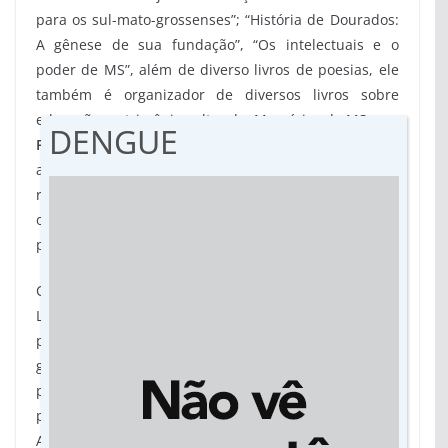
para os sul-mato-grossenses”; “História de Dourados:
A gênese de sua fundação”, “Os intelectuais e o
poder de MS”, além de diverso livros de poesias, ele
também é organizador de diversos livros sobre
educação, patrimônio cultural e Memórias de MS.
DENGUE
Poeta, escritor e líder cultural
– Além da atuação
acadêmica, Amarilha é um poeta e escritor
reconhecido, expressando suas emoções, reflexões e
o cotidiano em versos e narrativas, como as
presentes em “Crônicas das Lendas Metropolitanas”.
Carlos Magno também é o presidente do Grupo
Literário Arandu (o mesmo responsável pela
publicação do livro), sediado em Dourados -MS. O
grupo, fundado em 1997, atua há décadas na
promoção da literatura e da cultura local, através de
palestras, cursos e publicações, incluindo a Revista
Arandu. O Grupo Literário Arandu também está