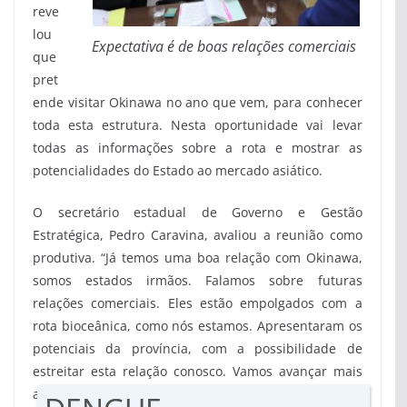
reve
lou
Expectativa é de boas relações comerciais
que
pret
ende visitar Okinawa no ano que vem, para conhecer
toda esta estrutura. Nesta oportunidade vai levar
todas as informações sobre a rota e mostrar as
potencialidades do Estado ao mercado asiático.
O secretário estadual de Governo e Gestão
Estratégica, Pedro Caravina, avaliou a reunião como
produtiva. “Já temos uma boa relação com Okinawa,
somos estados irmãos. Falamos sobre futuras
relações comerciais. Eles estão empolgados com a
rota bioceânica, como nós estamos. Apresentaram os
potenciais da província, com a possibilidade de
estreitar esta relação conosco. Vamos avançar mais
ainda nesta parceria que além de comercial é de