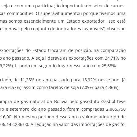
la soja e com uma participação importante do setor de carnes.
ssas commodities. O superávit aumentou porque tivemos uma
mas somos essencialmente um Estado exportador, isso está
 esperava, pelo conjunto de indicadores favoráveis”, observou
exportações do Estado trocaram de posição, na comparação
o ano passado. A soja liderava as exportações com 34,71% no
29,22%), ficando em segundo lugar nesse ano com 25,58%.
rtado, de 11,25% no ano passado para 15,92% nesse ano. Já
ara 6,57%), assim como farelos de soja (7,09% para 4,36%).
ompra de gás natural da Bolívia pelo gasoduto Gasbol teve
iro e setembro do ano passado, foram compradas 2.865.750
.016,00. No mesmo período desse ano o volume adquirido de
06.142.236,00. A redução no valor das importações de gás foi