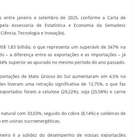
s entre janeiro e setembro de 2025, conforme a Carta de
pela Assessoria de Estatística e Economia da Semadesc
Ciência, Tecnologia e Inovação).
$ 1,83 bilhão, o que representa um superávit de 347% na
o – a diferença entre as exportações e as importações – já
0,84% superior ao apurado no mesmo período do ano passado.
xportações de Mato Grosso do Sul aumentaram em 4,5% no
es tiveram uma retração significativa de 12,75%, o que faz
xportados foram a celulose (29,22%), soja (25,58%) e carne
atural com 33,03%, seguido do cobre (8,14%) e caldeiras de
o em usinas sucroenergéticas.
meiro é a solidez do desempenho de nossas exportações