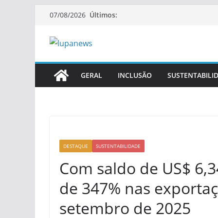
Pular
Últimos:
07/08/2026
para
o
conteúdo
GERAL
INCLUSÃO
SUSTENTABILI
DESTAQUE
SUSTENTABILIDADE
Com saldo de US$ 6,3
de 347% nas exportaçõ
setembro de 2025