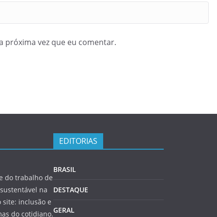
a próxima vez que eu comentar.
EDITORIAS
BRASIL
 do trabalho de
sustentável na
DESTAQUE
 site: inclusão e
GERAL
as do cotidiano.