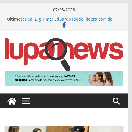
Pular
07/08/2026
para
Últimos:
Real Big Time: Eduardo Riedel lidera corrida
o
pelo governo de MS
Gente com identidade: Posto de Vicentina emite
conteúdo
documentos à três gerações de uma só vez
Ideb 2025: Prefeitura de Jateí destaca conquista
na evolução de sua nota na educação básica
Dourados sedia a Festa Jeca com bingo e
comidas típicas neste sábado
Caarapó recebe nova capacitação sobre o uso
correto da rede de esgoto