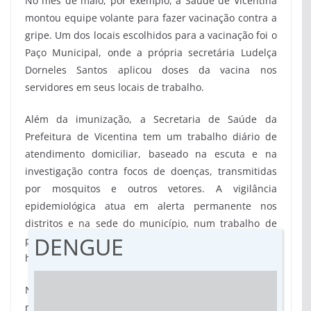
No mês de maio, por exemplo, a Saúde de Vicentina
montou equipe volante para fazer vacinação contra a
gripe. Um dos locais escolhidos para a vacinação foi o
Paço Municipal, onde a própria secretária Ludelça
Dorneles Santos aplicou doses da vacina nos
servidores em seus locais de trabalho.
Além da imunização, a Secretaria de Saúde da
Prefeitura de Vicentina tem um trabalho diário de
atendimento domiciliar, baseado na escuta e na
investigação contra focos de doenças, transmitidas
por mosquitos e outros vetores. A vigilância
epidemiológica atua em alerta permanente nos
distritos e na sede do município, num trabalho de
DENGUE
prevenção e educação para que as ameaças à saúde
humana fiquem longe dos vicentinenses.
No final do mês de maio, o trabalho de prevenção foi
reforçado com o repasse de um equipamento de