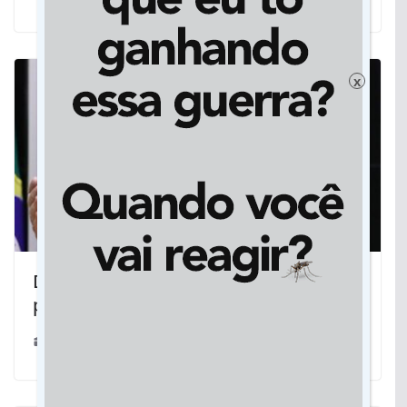
x
Deputado quer dar nome de ex-
prefeito à ponte da Rota Bioceânica
03/03/2023