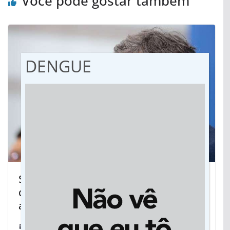
Você pode gostar também
DENGUE
Saúde: “Entrou no terreno do
desrespeito”, diz ministro sobre
atitude de Bolsonaro
15/05/2020