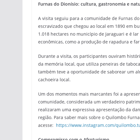
Furnas do Dionísio: cultura, gastronomia e nat
A visita seguiu para a comunidade de Furnas do 
escravizado que chegou ao local em 1890 em bu
1.018 hectares no município de Jaraguari e é lar
econômicas, como a produção de rapadura e fa
Durante a visita, os participantes ouviram his
da memória local, que utiliza peneiras de taboca
também teve a oportunidade de saborear um al
cachoeira local.
Um dos momentos mais marcantes foi a apresent
comunidade, considerada um verdadeiro patrimô
realizaram uma expressiva apresentação da dan
região. Para saber mais sobre o Quilombo Furna
acesse:
https://www.instagram.com/quilombo.t
Compromisso com o Afroturismo