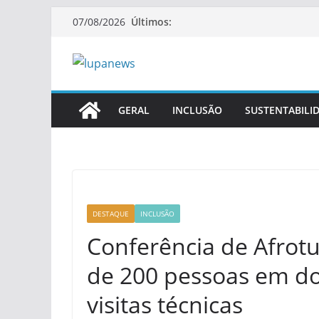
Pular
Últimos:
07/08/2026
para
o
conteúdo
GERAL
INCLUSÃO
SUSTENTABILI
DESTAQUE
INCLUSÃO
Conferência de Afrot
de 200 pessoas em doi
visitas técnicas