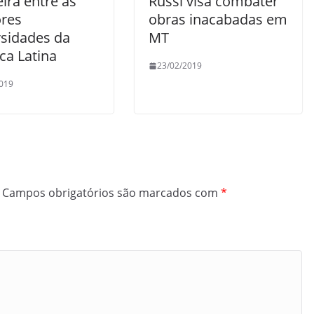
eira entre as
Russi visa combater
res
obras inacabadas em
rsidades da
MT
ca Latina
23/02/2019
019
Campos obrigatórios são marcados com
*