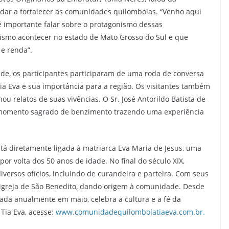
udar a fortalecer as comunidades quilombolas. “Venho aqui
 importante falar sobre o protagonismo dessas
ismo acontecer no estado de Mato Grosso do Sul e que
e renda”.
de, os participantes participaram de uma roda de conversa
ia Eva e sua importância para a região. Os visitantes também
u relatos de suas vivências. O Sr. José Antorildo Batista de
m momento sagrado de benzimento trazendo uma experiência
tá diretamente ligada à matriarca Eva Maria de Jesus, uma
or volta dos 50 anos de idade. No final do século XIX,
versos ofícios, incluindo de curandeira e parteira. Com seus
a igreja de São Benedito, dando origem à comunidade. Desde
izada anualmente em maio, celebra a cultura e a fé da
Tia Eva, acesse:
www.comunidadequilombolatiaeva.com.br.