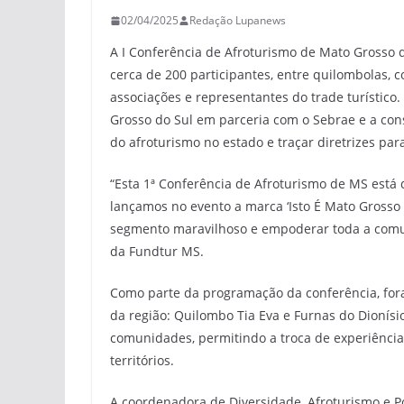
02/04/2025
Redação Lupanews
A I Conferência de Afroturismo de Mato Grosso d
cerca de 200 participantes, entre quilombolas, 
associações e representantes do trade turístic
Grosso do Sul em parceria com o Sebrae e a cons
do afroturismo no estado e traçar diretrizes pa
“Esta 1ª Conferência de Afroturismo de MS está
lançamos no evento a marca ‘Isto É Mato Grosso d
segmento maravilhoso e empoderar toda a comun
da Fundtur MS.
Como parte da programação da conferência, fora
da região: Quilombo Tia Eva e Furnas do Dionísi
comunidades, permitindo a troca de experiências
territórios.
A coordenadora de Diversidade, Afroturismo e Po