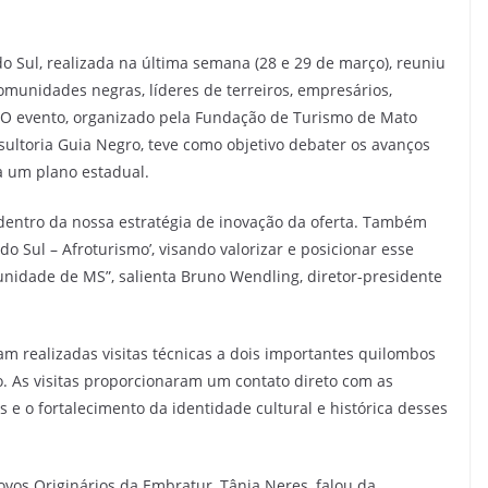
o Sul, realizada na última semana (28 e 29 de março), reuniu
comunidades negras, líderes de terreiros, empresários,
o. O evento, organizado pela Fundação de Turismo de Mato
ultoria Guia Negro, teve como objetivo debater os avanços
ra um plano estadual.
 dentro da nossa estratégia de inovação da oferta. Também
o Sul – Afroturismo’, visando valorizar e posicionar esse
idade de MS”, salienta Bruno Wendling, diretor-presidente
m realizadas visitas técnicas a dois importantes quilombos
o. As visitas proporcionaram um contato direto com as
 e o fortalecimento da identidade cultural e histórica desses
vos Originários da Embratur, Tânia Neres, falou da