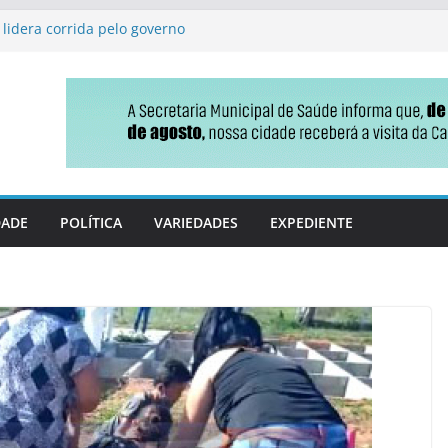
 lidera corrida pelo governo
e Vicentina emite
e uma só vez
 destaca conquista na
ação básica
om bingo e comidas típicas
ção sobre o uso correto da
DADE
POLÍTICA
VARIEDADES
EXPEDIENTE