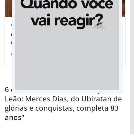
“Piquiá Construtor”: Vicentina se
despede de João Modesto, aos 106
anos
30/07/2025
6 comentários sobre “
Coração de
Leão: Merces Dias, do Ubiratan de
glórias e conquistas, completa 83
anos
”