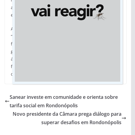
agentes da segurança pública, operadores da Justiça
e especialistas que integram o fórum.
Além de defender a cisão ministerial como forma de
“melhorar a capacidade gerencial” nas duas áreas, o
fórum também apontou a necessidade do próximo
governo assumir a valorização dos profissionais da
área como uma de suas prioridades. “É na esfera
federal que carreiras, direitos, protocolos podem ser
debatidos e atualizados.”
(Agência Brasil)
Sanear investe em comunidade e orienta sobre
tarifa social em Rondonópolis
Novo presidente da Câmara prega diálogo para
superar desafios em Rondonópolis