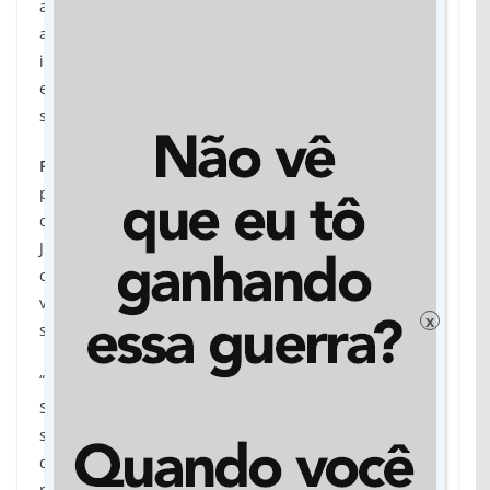
ampla maioria dos policiais que agem conforme a lei
as defendem. Cabe ao ministério estimular e apoiar a
implementação de políticas públicas que melhorem a
eficiência da segurança pública”, concluiu o futuro
secretário.
Fórum
– O desmembramento do Ministério em duas
pastas distintas – uma para cuidar especificamente
dos temas ligados à Segurança Pública e outra para
Justiça – está descartado. Defendida por entidades
como o Fórum Brasileiro de Segurança Pública e por
vários especialistas no assunto, a proposta chegou a
x
ser discutida durante a campanha eleitoral.
“O governo Federal precisa priorizar a construção do
Susp e atuar como coordenador da segurança, jamais
substituindo a ação das polícias e a responsabilidade
dos governadores”, apontaram, no início de
novembro, os pesquisadores, cientistas sociais,