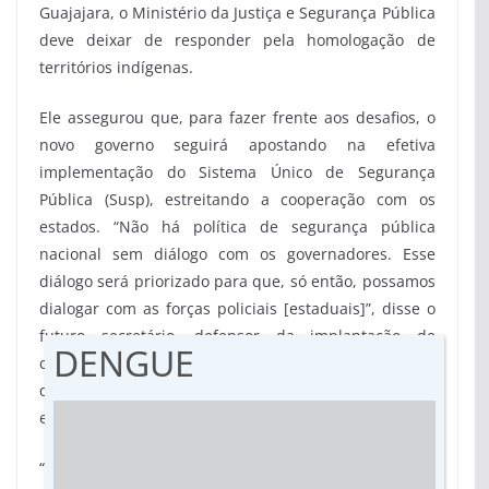
Guajajara, o Ministério da Justiça e Segurança Pública
deve deixar de responder pela homologação de
territórios indígenas.
Ele assegurou que, para fazer frente aos desafios, o
novo governo seguirá apostando na efetiva
implementação do Sistema Único de Segurança
Pública (Susp), estreitando a cooperação com os
estados. “Não há política de segurança pública
nacional sem diálogo com os governadores. Esse
diálogo será priorizado para que, só então, possamos
dialogar com as forças policiais [estaduais]”, disse o
futuro secretário, defensor da implantação de
DENGUE
câmaras de vídeo nos uniformes policiais – medida
que, em última instância, cabe aos governos
estaduais decidir se adotam ou não.
“Elas já se mostraram eficazes em várias partes e a