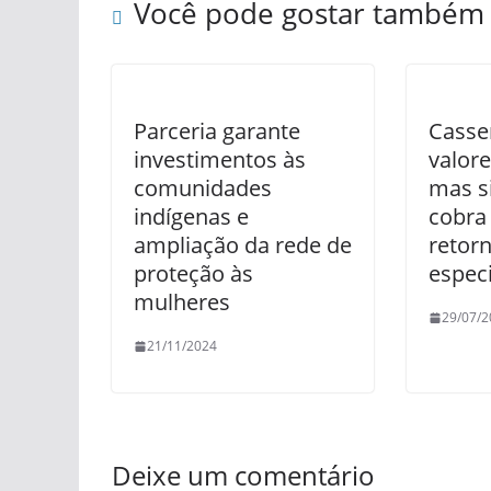
Você pode gostar também
Parceria garante
Casse
investimentos às
valore
comunidades
mas si
indígenas e
cobra 
ampliação da rede de
retor
proteção às
especi
mulheres
29/07/2
21/11/2024
Deixe um comentário