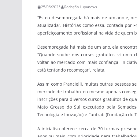
25/06/2025
Redação Lupanews
“Estou desempregada há mais de um ano e, nesse
atualizada”. Histórias como essa, contada por 
aperfeiçoamento profissional na vida de quem 
Desempregada há mais de um ano, ela encontrou
“Quando soube dos cursos gratuitos, vi uma c
voltar ao mercado com mais confiança. Iniciat
está tentando recomeçar”, relata.
Assim como Francielli, muitas outras pessoas 
mercado de trabalho, ou mesmo apenas conseguir
inscrições para diversos cursos gratuitos de qu
Mato Grosso do Sul executado pela Semadesc 
Tecnologia e Inovação) e Funtrab (Fundação do 
A iniciativa oferece cerca de 70 turmas presen
anos ou mais, com prioridade para trabalhado