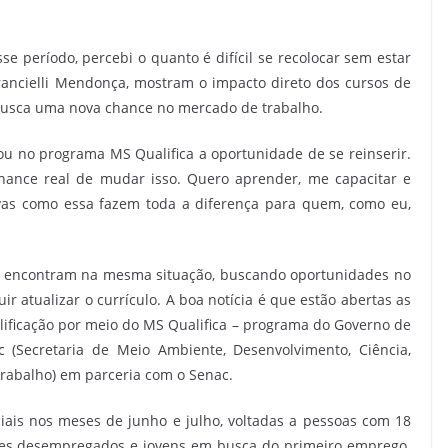
 período, percebi o quanto é difícil se recolocar sem estar
Francielli Mendonça, mostram o impacto direto dos cursos de
busca uma nova chance no mercado de trabalho.
 no programa MS Qualifica a oportunidade de se reinserir.
hance real de mudar isso. Quero aprender, me capacitar e
ivas como essa fazem toda a diferença para quem, como eu,
se encontram na mesma situação, buscando oportunidades no
 atualizar o currículo. A boa notícia é que estão abertas as
alificação por meio do MS Qualifica – programa do Governo de
(Secretaria de Meio Ambiente, Desenvolvimento, Ciência,
Trabalho) em parceria com o Senac.
ciais nos meses de junho e julho, voltadas a pessoas com 18
res desempregados e jovens em busca do primeiro emprego.