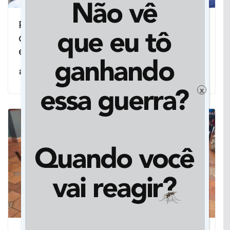
Ponta Porã: Governo de MS entrega
obras para modernizar e qualificar a
educação
13/03/2026
x