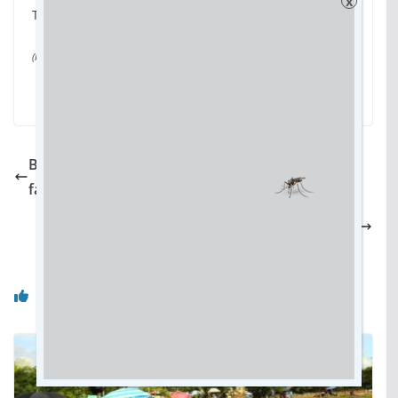
x
Teodoro Custódio da Silva Júnior.
(Por Thailla Torres, do Campograndenews)
Bastidores: Estratégia do Planalto é deixar ‘Lula
falando sozinho’
Jovem retorna de viagem e desaparece após
desembarcar em aeroporto de MT
Você pode gostar também