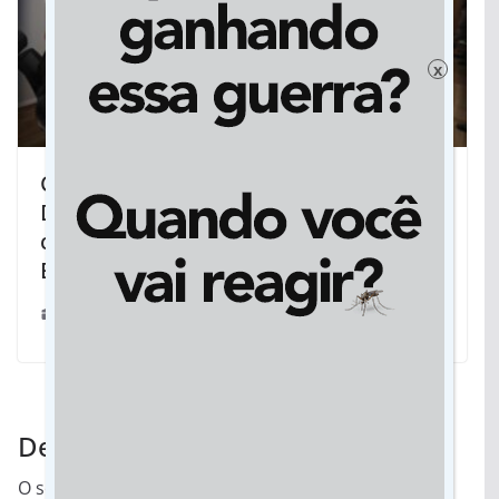
x
Com investimentos do MS Ativo,
Dourados terá vias do transporte
coletivo recapeadas pelo Governo do
Estado
12/07/2025
Deixe um comentário
O seu endereço de e-mail não será publicado.