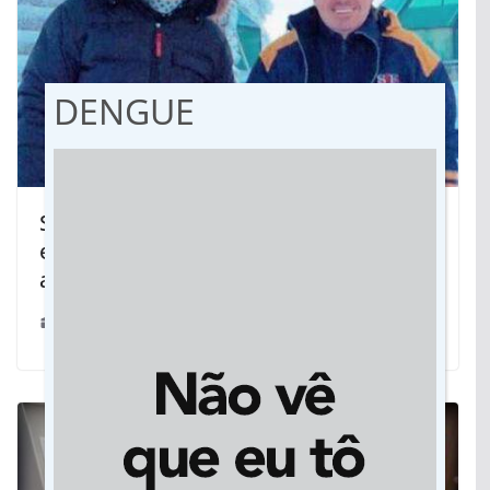
DENGUE
Suposto namorado de Gugu Liberato
entra na briga pela herança do
apresentador
13/02/2020