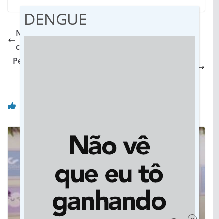
DENGUE
Na base da troca, Romário saiu de MS para
conhecer o mundo sem gastar fortuna
Pela primeira vez, Alto Araguaia envia jovem para
intercâmbio fora do país
Você pode gostar também
x