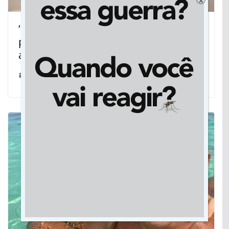
‘Casal Grávido’: Programa de
prevenção da Cassems completa 10
anos
07/07/2021