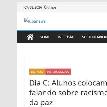
Pular
Últimos:
07/08/2026
para
o
conteúdo
GERAL
INCLUSÃO
SUSTENTABILI
DESTAQUE
SUSTENTABILIDADE
Dia C: Alunos colocam
falando sobre racismo
da paz