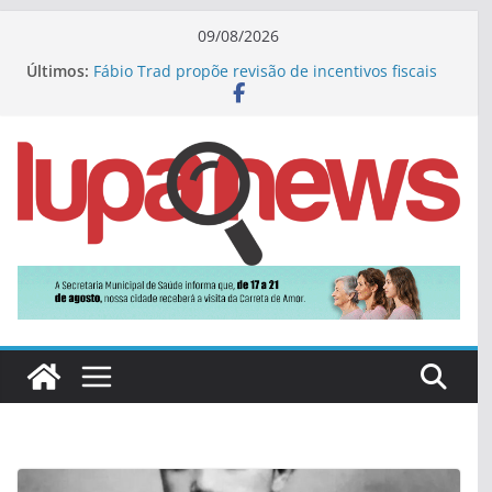
Pular
09/08/2026
para
Últimos:
Fábio Trad propõe revisão de incentivos fiscais
o
em plano de governo com 13 eixos
Campo Grande inaugura nova rota de voos
conteúdo
diretos para o Rio de Janeiro
Novo protesto contra Cassems tem adesão
ainda menor e fracassa em Campo Grande
Judô: Vicentina garante posição de destaque na
classificação geral dos Jogos Escolares de MS
Depois de 12 anos e quatro derrotas, Delcídio
vai disputar o Governo de MS pela 3ª vez