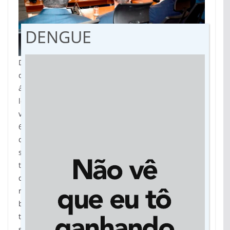
DENGUE
Desde agosto deste ano está suspensa a concessão
de licença ou de autorização de supressão vegetal da
área do Pantanal até que entre em vigor da nova
legislação. O Decreto Estadual 14.273, que estava em
vigor desde 2015, permitia o desmatamento de até
60% da vegetação nativa (não arbórea) e de até 50%
das árvores das áreas de fazendas. O novo texto,
segundo afirmou o governador na coletiva de hoje,
traz a inovação da criação do Fundo do Pantanal, em
que 50% dos valores de multas ambientais serão
revertidas para este fundo, que permitirá ações no
bioma. “A nova lei não tem a prerrogativa de resolver
todos os problemas, mas ela é o início para tratarmos
sobre das questões ambientais e criando o Fundo