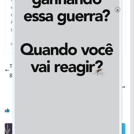
vamos poder viabilizar um conjunto melhorias”,
x
detalhou o Governo do Estado.
A proposta na íntegra está disponível no Sistema
Legislativo – acesse
clicando aqui
.
(Da assessoria)
Tesouro: Enfermagem tem piso de categoria
garantido pela Prefeitura
Cemar Arnal: Vereador destaca elogio de
governador de MS à sua atuação em Dourados
Você pode gostar também