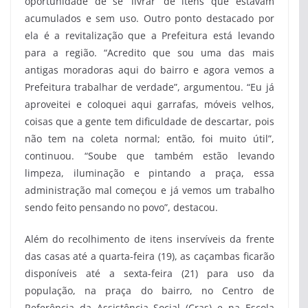
oportunidade de se ‘livrar’ de itens que estavam
acumulados e sem uso. Outro ponto destacado por
ela é a revitalização que a Prefeitura está levando
para a região. “Acredito que sou uma das mais
antigas moradoras aqui do bairro e agora vemos a
Prefeitura trabalhar de verdade”, argumentou. “Eu já
aproveitei e coloquei aqui garrafas, móveis velhos,
coisas que a gente tem dificuldade de descartar, pois
não tem na coleta normal; então, foi muito útil”,
continuou. “Soube que também estão levando
limpeza, iluminação e pintando a praça, essa
administração mal começou e já vemos um trabalho
sendo feito pensando no povo”, destacou.
Além do recolhimento de itens inservíveis da frente
das casas até a quarta-feira (19), as caçambas ficarão
disponíveis até a sexta-feira (21) para uso da
população, na praça do bairro, no Centro de
Referência da Assistência Social (Cras) e na Escola