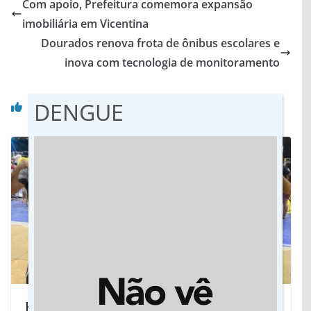
Com apoio, Prefeitura comemora expansão
imobiliária em Vicentina
Dourados renova frota de ônibus escolares e
inova com tecnologia de monitoramento
Você pode gostar também
DENGUE
Kickboxing: Jateí brilha em Dourados