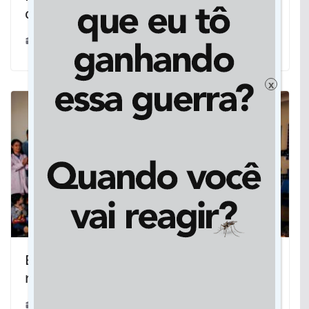
com conquistas individuais e coletiva
08/08/2023
x
Educação de alto padrão faz de Jateí
referência no estado e no país
10/08/2022