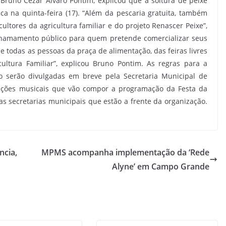
, Bruno Cezar Alvaro Pontim, explicou que a soltura de peixe
sca na quinta-feira (17). “Além da pescaria gratuita, também
ultores da agricultura familiar e do projeto Renascer Peixe”,
chamamento público para quem pretende comercializar seus
e todas as pessoas da praça de alimentação, das feiras livres
ultura Familiar”, explicou Bruno Pontim. As regras para a
o serão divulgadas em breve pela Secretaria Municipal de
trações musicais que vão compor a programação da Festa da
s secretarias municipais que estão a frente da organização.
ncia,
MPMS acompanha implementação da ‘Rede
Alyne’ em Campo Grande