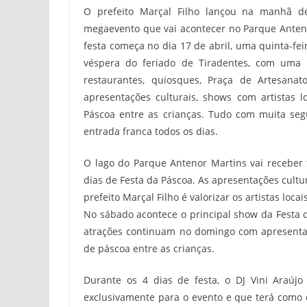
O prefeito Marçal Filho lançou na manhã de
megaevento que vai acontecer no Parque Antenor
festa começa no dia 17 de abril, uma quinta-fe
véspera do feriado de Tiradentes, com uma e
restaurantes, quiosques, Praça de Artesanat
apresentações culturais, shows com artistas l
Páscoa entre as crianças. Tudo com muita segu
entrada franca todos os dias.
O lago do Parque Antenor Martins vai receber 
dias de Festa da Páscoa. As apresentações cult
prefeito Marçal Filho é valorizar os artistas lo
No sábado acontece o principal show da Festa d
atrações continuam no domingo com apresentaçõ
de páscoa entre as crianças.
Durante os 4 dias de festa, o DJ Vini Araúj
exclusivamente para o evento e que terá como d