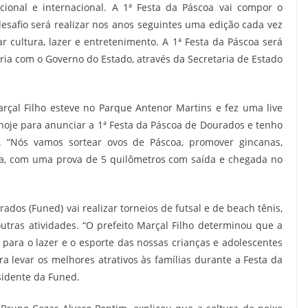
ional e internacional. A 1ª Festa da Páscoa vai compor o
desafio será realizar nos anos seguintes uma edição cada vez
r cultura, lazer e entretenimento. A 1ª Festa da Páscoa será
ria com o Governo do Estado, através da Secretaria de Estado
arçal Filho esteve no Parque Antenor Martins e fez uma live
hoje para anunciar a 1ª Festa da Páscoa de Dourados e tenho
ou. “Nós vamos sortear ovos de Páscoa, promover gincanas,
oa, com uma prova de 5 quilômetros com saída e chegada no
dos (Funed) vai realizar torneios de futsal e de beach tênis,
 outras atividades. “O prefeito Marçal Filho determinou que a
ara o lazer e o esporte das nossas crianças e adolescentes
a levar os melhores atrativos às famílias durante a Festa da
esidente da Funed.