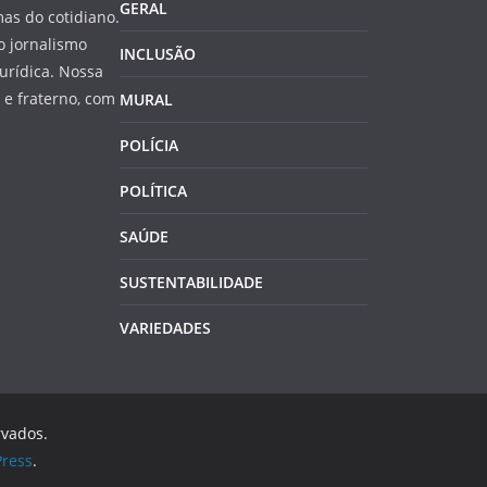
GERAL
as do cotidiano.
o jornalismo
INCLUSÃO
jurídica. Nossa
e fraterno, com
MURAL
POLÍCIA
POLÍTICA
SAÚDE
SUSTENTABILIDADE
VARIEDADES
rvados.
ress
.