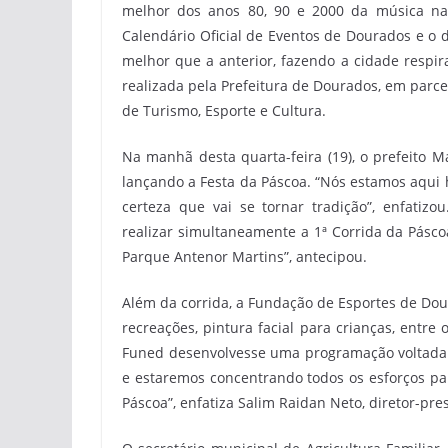
melhor dos anos 80, 90 e 2000 da música nac
Calendário Oficial de Eventos de Dourados e o 
melhor que a anterior, fazendo a cidade respira
realizada pela Prefeitura de Dourados, em parce
de Turismo, Esporte e Cultura.
Na manhã desta quarta-feira (19), o prefeito M
lançando a Festa da Páscoa. “Nós estamos aqui 
certeza que vai se tornar tradição”, enfatiz
realizar simultaneamente a 1ª Corrida da Pásc
Parque Antenor Martins”, antecipou.
Além da corrida, a Fundação de Esportes de Doura
recreações, pintura facial para crianças, entre
Funed desenvolvesse uma programação voltada p
e estaremos concentrando todos os esforços par
Páscoa”, enfatiza Salim Raidan Neto, diretor-pr