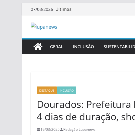
Pular
Últimos:
07/08/2026
para
o
conteúdo
GERAL
INCLUSÃO
SUSTENTABILI
DESTAQUE
INCLUSÃO
Dourados: Prefeitura
4 dias de duração, sh
19/03/2025
Redação Lupanews