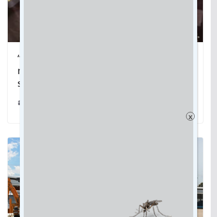
“Sobre nós mesmos”: Roger Minella,
músico douradense, canta música de
sua autoria
07/10/2023
x