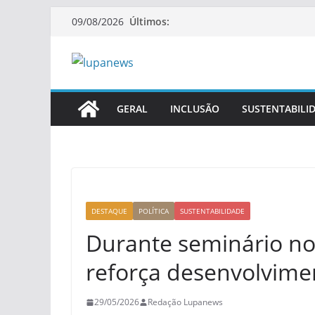
Pular
Últimos:
09/08/2026
para
o
conteúdo
GERAL
INCLUSÃO
SUSTENTABILI
DESTAQUE
POLÍTICA
SUSTENTABILIDADE
Durante seminário n
reforça desenvolvime
29/05/2026
Redação Lupanews