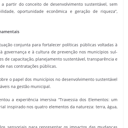
 a partir do conceito de desenvolvimento sustentável, sem
lidade, oportunidade econômica e geração de riqueza”,
rnamentais
uação conjunta para fortalecer políticas públicas voltadas à
s, à governança e à cultura de prevenção nos municípios sul-
 de capacitação, planejamento sustentável, transparência e
ade nas contratações públicas.
bre o papel dos municípios no desenvolvimento sustentável
áveis na gestão municipal.
entou a experiência imersiva “Travessia dos Elementos: um
rial inspirado nos quatro elementos da natureza: terra, água,
mulos sensoriais para representar os impactos das mudanças