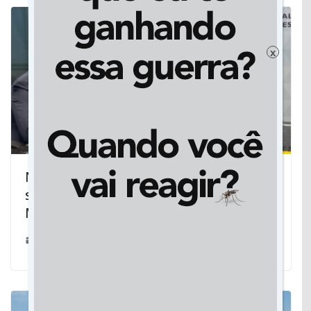
x
Na ANTT, governador de MS busca
soluções para relicitações da BR-163 e
Malha Oeste
13/06/2023