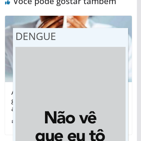
Você pode gostar também
DENGUE
Aumento de pacientes com sintomas
gripais faz Hospital Cassems emitir
alerta
05/01/2022