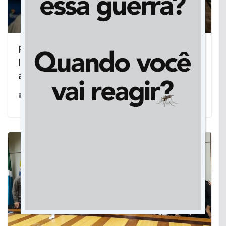
Projeto TransCine leva cinema ao ar
livre para Ribas do Rio Pardo, com
apoio do Governo de MS
23/11/2024