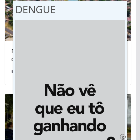
DENGUE
Naviraí e Eldorado avançam nas obras
de esgotamento sanitário em MS
30/07/2026
x