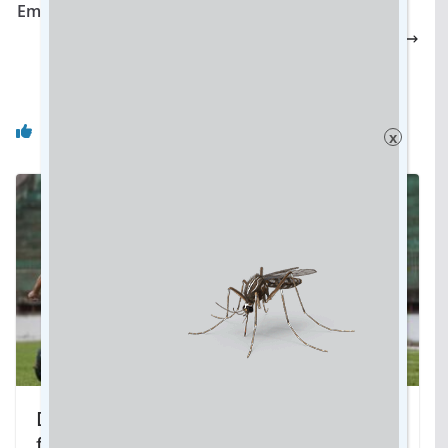
Em MS, ministros ressaltam parceria com Governo
Estadual e pedem engajamento na criação de
política climática
Você pode gostar também
x
DAC vence Corumbaense e está na
final do Campeonato Sul-Mato-