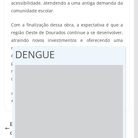
acessibilidade, atendendo a uma antiga demanda da
comunidade escolar.
Com a finalização dessa obra, a expectativa é que a
região Oeste de Dourados continue a se desenvolver,
atraindo novos investimentos e oferecendo uma
melhor qualidade de vida para seus habitantes. “Essa
DENGUE
é uma conquista de todos nós, que acreditamos no
potencial de Dourados e trabalhamos para que cada
necessidade seja atendida por este governo”, finaliza
o vice-governador Barbosinha.
(Por Clóvis de Oliveira e Lucas Cavalheiro, da assessoria –
Fotos: Victor
Arguelho e Agesul)
Em Mirassol, prefeito é acusado de perseguição
contra vereadora de oposição